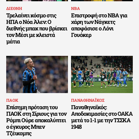
ΔΙΕΘΝΗ
ΝΒΑ
Τρελαίνει κόσμο στις
Επιστροφή στο NBA για
ΗΠΑ ο Νόα Άλεν: Ο
χάρη των Νάγκετς
διεθνής μπακ που βρίσκει
αποφάσισε ο Λόνι
τον Μέσι με κλειστά
Γουόκερ
μάτια
ΠΑΟΚ
ΠΑΝΑΘΗΝΑΪΚΟΣ
Επίσημη πρόταση του
Παναθηναϊκός:
ΠΑΟΚ στη Σίριους για τον
Αποδοκιμασίες στο ΟΑΚΑ
Ρόμπι Ούρε αποκαλύπτει
μετά το 1-1 με την ΤΣΣΚΑ
ο έγκυρος Μπεν
1948
Τζέικομπς