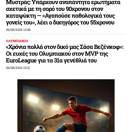
Μυστράς: Υπάρχουν αναπάντητα ερωτήματα
σχετικά με τη σορό του 90χρονου στον
καταψύκτη — «Αγαπούσε παθολογικά τους
γονείς του», λέει ο δικηγόρος του 55χρονου
06/08/2026 10:45
ΟΛΥΜΠΙΑΚΟΣ
«Χρόνια πολλά στον δικό μας Σάσα Βεζένκοφ»:
Οι ευχές του Ολυμπιακού στον MVP της
EuroLeague για τα 31α γενέθλιά του
06/08/2026 10:21