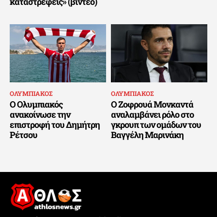
καταστρέφεις» (βίντεο)
ΟΛΥΜΠΙΑΚΟΣ
ΟΛΥΜΠΙΑΚΟΣ
Ο Ολυμπιακός
Ο Ζοφρουά Μονκαντά
ανακοίνωσε την
αναλαμβάνει ρόλο στο
επιστροφή του Δημήτρη
γκρουπ των ομάδων του
Ρέτσου
Βαγγέλη Μαρινάκη