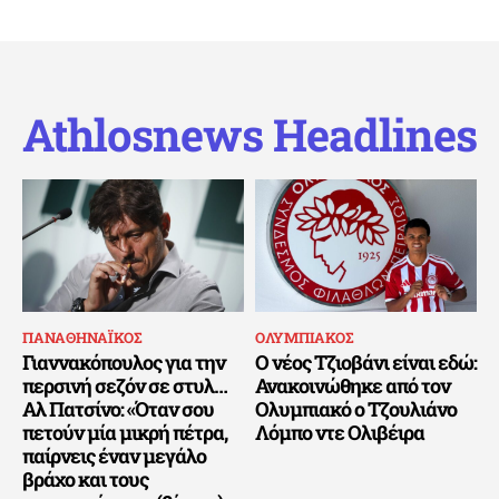
Athlosnews Headlines
ΠΑΝΑΘΗΝΑΪΚΟΣ
ΟΛΥΜΠΙΑΚΟΣ
Γιαννακόπουλος για την
Ο νέος Τζιοβάνι είναι εδώ:
περσινή σεζόν σε στυλ…
Ανακοινώθηκε από τον
Αλ Πατσίνο: «Όταν σου
Ολυμπιακό ο Τζουλιάνο
πετούν μία μικρή πέτρα,
Λόμπο ντε Ολιβέιρα
παίρνεις έναν μεγάλο
βράχο και τους