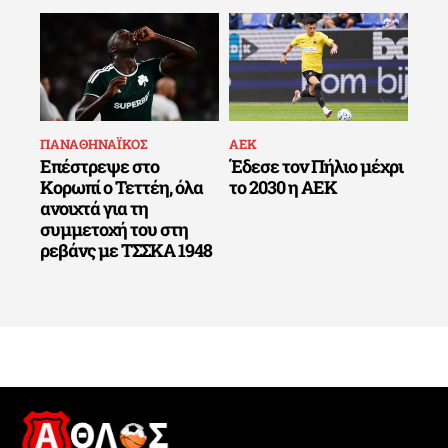
ΠΑΝΑΘΗΝΑΪΚΟΣ
ΑΕΚ
Επέστρεψε στο
Έδεσε τον Πήλιο μέχρι
Κορωπί ο Τεττέη, όλα
το 2030 η ΑΕΚ
ανοιχτά για τη
συμμετοχή του στη
ρεβάνς με ΤΣΣΚΑ 1948