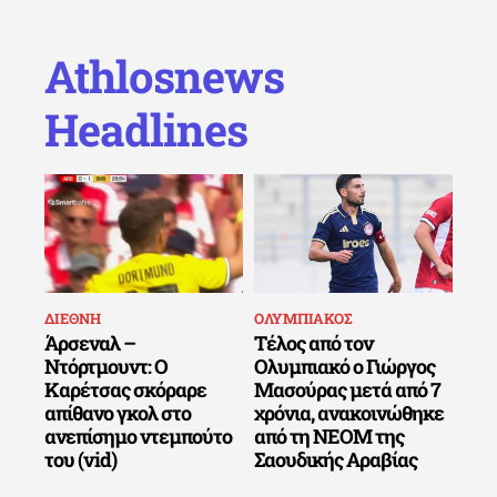
Athlosnews
Headlines
ΔΙΕΘΝΗ
ΟΛΥΜΠΙΑΚΟΣ
Άρσεναλ –
Τέλος από τον
Ντόρτμουντ: Ο
Ολυμπιακό ο Γιώργος
Καρέτσας σκόραρε
Μασούρας μετά από 7
απίθανο γκολ στο
χρόνια, ανακοινώθηκε
ανεπίσημο ντεμπούτο
από τη ΝΕΟΜ της
του (vid)
Σαουδικής Αραβίας