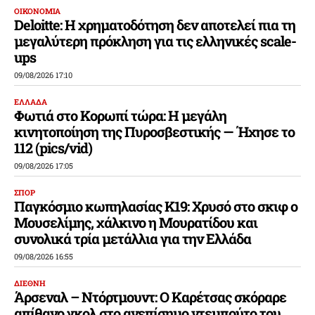
ΟΙΚΟΝΟΜΙΑ
Deloitte: Η χρηματοδότηση δεν αποτελεί πια τη
μεγαλύτερη πρόκληση για τις ελληνικές scale-
ups
09/08/2026 17:10
ΕΛΛΑΔΑ
Φωτιά στο Κορωπί τώρα: Η μεγάλη
κινητοποίηση της Πυροσβεστικής — Ήχησε το
112 (pics/vid)
09/08/2026 17:05
ΣΠΟΡ
Παγκόσμιο κωπηλασίας Κ19: Χρυσό στο σκιφ ο
Μουσελίμης, χάλκινο η Μουρατίδου και
συνολικά τρία μετάλλια για την Ελλάδα
09/08/2026 16:55
ΔΙΕΘΝΗ
Άρσεναλ – Ντόρτμουντ: Ο Καρέτσας σκόραρε
απίθανο γκολ στο ανεπίσημο ντεμπούτο του