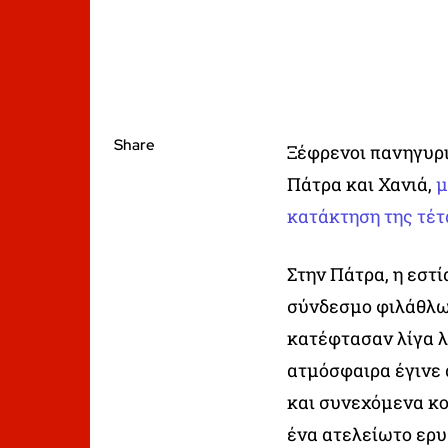
Share
Ξέφρενοι πανηγυρι
Πάτρα και Χανιά,
μ
κατάκτηση της τέτ
Στην Πάτρα, η εστί
σύνδεσμο φιλάθλων
κατέφτασαν λίγα λ
ατμόσφαιρα έγινε 
και συνεχόμενα κο
ένα ατελείωτο ερυ