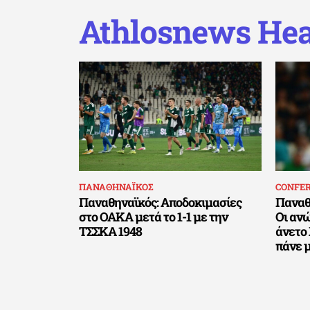
Athlosnews Hea
ΠΑΝΑΘΗΝΑΪΚΟΣ
CONFE
Παναθηναϊκός: Αποδοκιμασίες
Παναθη
στο ΟΑΚΑ μετά το 1-1 με την
Οι αν
ΤΣΣΚΑ 1948
άνετο 
πάνε μ