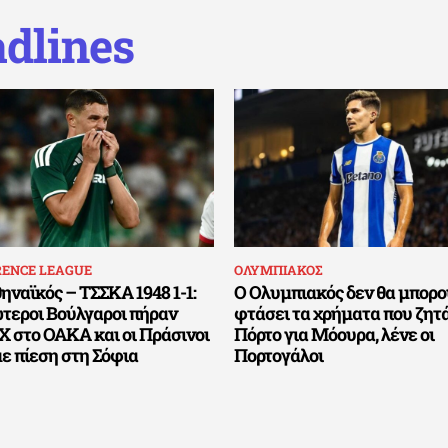
dlines
RENCE LEAGUE
ΟΛΥΜΠΙΑΚΟΣ
ναϊκός – ΤΣΣΚΑ 1948 1-1:
Ο Ολυμπιακός δεν θα μπορο
ώτεροι Βούλγαροι πήραν
φτάσει τα χρήματα που ζητά
Χ στο ΟΑΚΑ και οι Πράσινοι
Πόρτο για Μόουρα, λένε οι
ε πίεση στη Σόφια
Πορτογάλοι