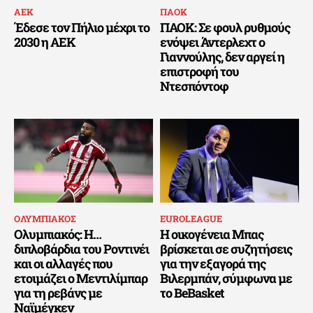
ΑΕΚ
ΠΑΟΚ
Έδεσε τον Πήλιο μέχρι το
ΠΑΟΚ: Σε φουλ ρυθμούς
2030 η ΑΕΚ
ενόψει Άντερλεχτ ο
Γιαννούλης, δεν αργεί η
επιστροφή του
Ντεσπόντοφ
ΟΛΥΜΠΙΑΚΟΣ
EUROLEAGUE
Ολυμπιακός: Η…
Η οικογένεια Μπας
διπλοβάρδια του Ροντινέι
βρίσκεται σε συζητήσεις
και οι αλλαγές που
για την εξαγορά της
ετοιμάζει ο Μεντιλίμπαρ
Βιλερμπάν, σύμφωνα με
για τη ρεβάνς με
το BeBasket
Ναϊμέγκεν