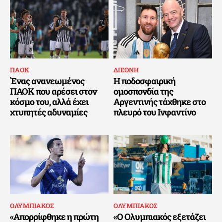
ΠΑΟΚ
ΔΙΕΘΝΗ
Ένας ανανεωμένος
Η ποδοσφαιρική
ΠΑΟΚ που αρέσει στον
ομοσπονδία της
κόσμο του, αλλά έχει
Αργεντινής τάχθηκε στο
χτυπητές αδυναμίες
πλευρό του Ινφαντίνο
ΟΛΥΜΠΙΑΚΟΣ
ΟΛΥΜΠΙΑΚΟΣ
«Απορρίφθηκε η πρώτη
«Ο Ολυμπιακός εξετάζει