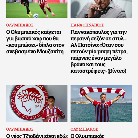
ΟΛΥΜΠΙΑΚΟΣ
ΠΑΝΑΘΗΝΑΪΚΟΣ
Ο Ολυμπιακός καίγεται
Γιαννακόπουλος για την
για βασικό χαφ που θα
περσινή σεζόν σε στυλ…
«κουμπώσει» δίπλα στον
Αλ Πατσίνο: «Όταν σου
ανεβασμένο Μουζακίτη
πετούν μία μικρή πέτρα,
παίρνεις έναν μεγάλο
βράχο και τους
καταστρέφεις» (βίντεο)
ΟΛΥΜΠΙΑΚΟΣ
ΟΛΥΜΠΙΑΚΟΣ
Ο νέος Τζιοβάνι είναι εδώ:
Ο Ολυμπιακός