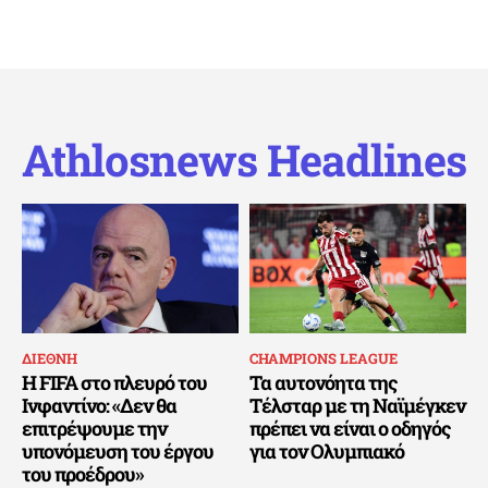
Athlosnews Headlines
ΔΙΕΘΝΗ
CHAMPIONS LEAGUE
Η FIFA στο πλευρό του
Τα αυτονόητα της
Ινφαντίνο: «Δεν θα
Τέλσταρ με τη Ναϊμέγκεν
επιτρέψουμε την
πρέπει να είναι ο οδηγός
υπονόμευση του έργου
για τον Ολυμπιακό
του προέδρου»