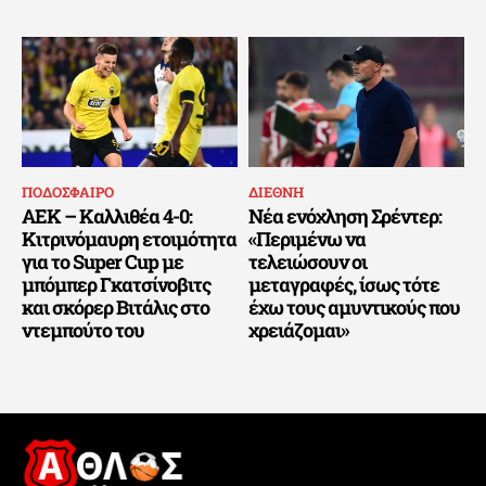
ΠΟΔΟΣΦΑΙΡΟ
ΔΙΕΘΝΗ
ΑΕΚ – Καλλιθέα 4-0:
Νέα ενόχληση Σρέντερ:
Κιτρινόμαυρη ετοιμότητα
«Περιμένω να
για το Super Cup με
τελειώσουν οι
μπόμπερ Γκατσίνοβιτς
μεταγραφές, ίσως τότε
και σκόρερ Βιτάλις στο
έχω τους αμυντικούς που
ντεμπούτο του
χρειάζομαι»