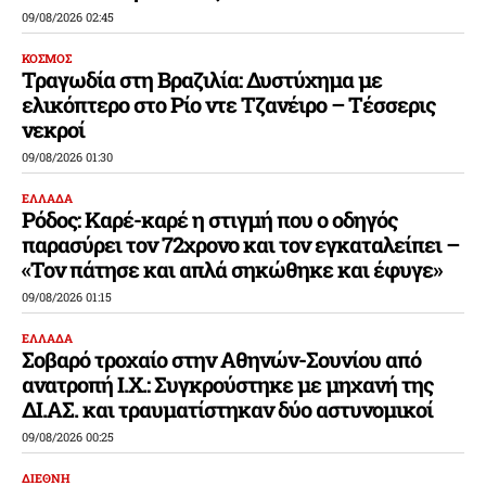
09/08/2026 02:45
ΚΟΣΜΟΣ
Τραγωδία στη Βραζιλία: Δυστύχημα με
ελικόπτερο στο Ρίο ντε Τζανέιρο – Τέσσερις
νεκροί
09/08/2026 01:30
ΕΛΛΑΔΑ
Ρόδος: Καρέ-καρέ η στιγμή που ο οδηγός
παρασύρει τον 72χρονο και τον εγκαταλείπει –
«Τον πάτησε και απλά σηκώθηκε και έφυγε»
09/08/2026 01:15
ΕΛΛΑΔΑ
Σοβαρό τροχαίο στην Αθηνών-Σουνίου από
ανατροπή Ι.Χ.: Συγκρούστηκε με μηχανή της
ΔΙ.ΑΣ. και τραυματίστηκαν δύο αστυνομικοί
09/08/2026 00:25
ΔΙΕΘΝΗ