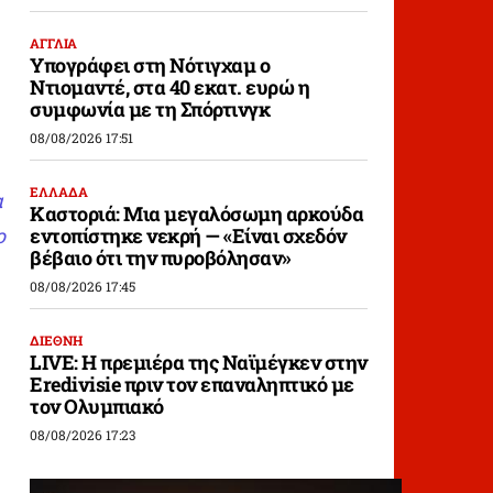
ΑΓΓΛΙΑ
Υπογράφει στη Νότιγχαμ ο
Ντιομαντέ, στα 40 εκατ. ευρώ η
συμφωνία με τη Σπόρτινγκ
08/08/2026 17:51
ΕΛΛΑΔΑ
α
Καστοριά: Μια μεγαλόσωμη αρκούδα
ο
εντοπίστηκε νεκρή — «Είναι σχεδόν
βέβαιο ότι την πυροβόλησαν»
08/08/2026 17:45
ΔΙΕΘΝΗ
LIVE: Η πρεμιέρα της Ναϊμέγκεν στην
Eredivisie πριν τον επαναληπτικό με
τον Ολυμπιακό
08/08/2026 17:23