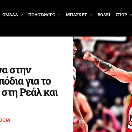
ΟΜΑΔΑ
ΠΟΔΟΣΦΑΙΡΟ
ΜΠΑΣΚΕΤ
ΒΟΛΕΪ
ΣΠΟΡ
γα στην
πόδια για το
 στη Ρεάλ και
ROOM