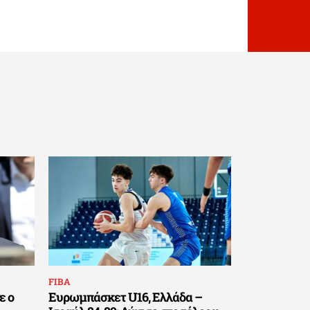
FIBA
ε ο
Ευρωμπάσκετ U16, Ελλάδα –