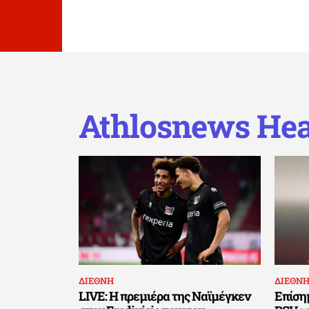
Athlosnews Hea
ΔΙΕΘΝΗ
ΔΙΕΘΝ
LIVE: Η πρεμιέρα της Ναϊμέγκεν
Επίσημ