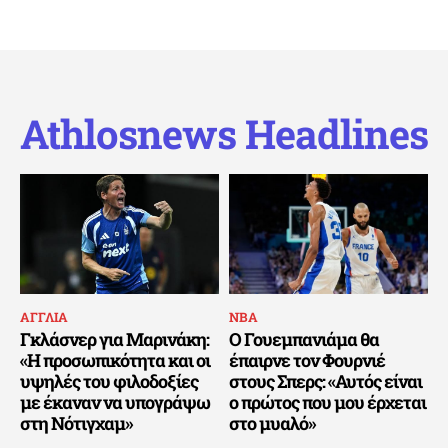
Athlosnews Headlines
ΑΓΓΛΙΑ
ΝΒΑ
Γκλάσνερ για Μαρινάκη:
Ο Γουεμπανιάμα θα
«Η προσωπικότητα και οι
έπαιρνε τον Φουρνιέ
υψηλές του φιλοδοξίες
στους Σπερς: «Αυτός είναι
με έκαναν να υπογράψω
ο πρώτος που μου έρχεται
στη Νότιγχαμ»
στο μυαλό»