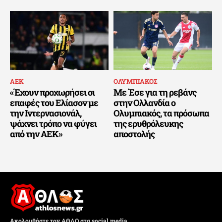
ΑΕΚ
ΟΛΥΜΠΙΑΚΟΣ
«Έχουν προχωρήσει οι
Με Έσε για τη ρεβάνς
επαφές του Ελίασον με
στην Ολλανδία ο
την Ιντερνασιονάλ,
Ολυμπιακός, τα πρόσωπα
ψάχνει τρόπο να φύγει
της ερυθρόλευκης
από την ΑΕΚ»
αποστολής
Ακολουθήστε τον ΑΘΛΟ στα social media