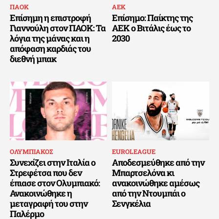
ΠΑΟΚ
ΑΕΚ
Επίσημη η επιστροφή
Επίσημο: Παίκτης της
Γιαννούλη στον ΠΑΟΚ: Τα
ΑΕΚ ο Βιτάλις έως το
λόγια της μάνας και η
2030
απόφαση καρδιάς του
διεθνή μπακ
ΟΛΥΜΠΙΑΚΟΣ
EUROLEAGUE
Συνεχίζει στην Ιταλία ο
Αποδεσμεύθηκε από την
Στρεφέτσα που δεν
Μπαρτσελόνα κι
έπιασε στον Ολυμπιακό:
ανακοινώθηκε αμέσως
Ανακοινώθηκε η
από την Ντουμπάι ο
μεταγραφή του στην
Σενγκέλια
Παλέρμο