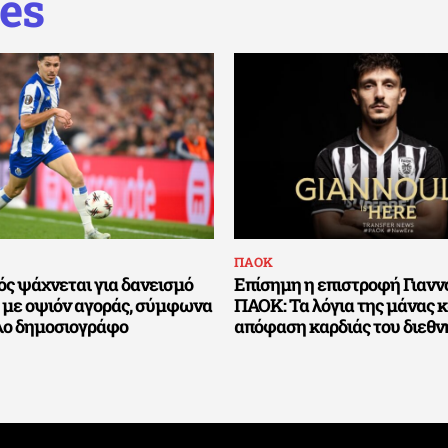
es
ΠΑΟΚ
ς ψάχνεται για δανεισμό
Επίσημη η επιστροφή Γιανν
 με οψιόν αγοράς, σύμφωνα
ΠΑΟΚ: Τα λόγια της μάνας κ
λο δημοσιογράφο
απόφαση καρδιάς του διεθν