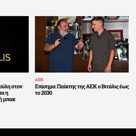
ΑΕΚ
ούλη στον
Επίσημο: Παίκτης της ΑΕΚ ο Βιτάλις έως
αι η
το 2030
ή μπακ