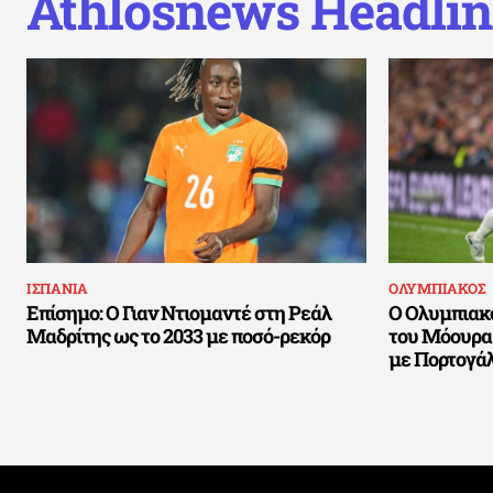
Athlosnews Headlin
ΙΣΠΑΝΙΑ
ΟΛΥΜΠΙΑΚΟΣ
Επίσημο: Ο Γιαν Ντιομαντέ στη Ρεάλ
Ο Ολυμπιακό
Μαδρίτης ως το 2033 με ποσό-ρεκόρ
του Μόουρα
με Πορτογά