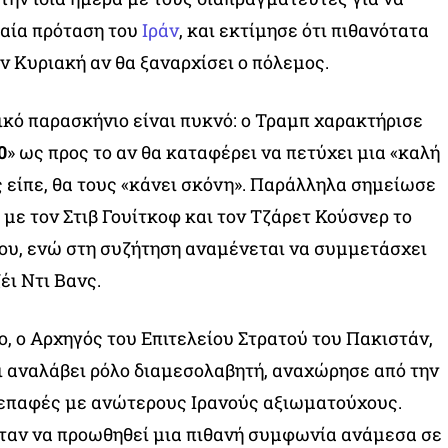
ταία πρόταση του
Ιράν
, και εκτίμησε ότι πιθανότατα
ν Κυριακή αν θα ξαναρχίσει ο πόλεμος.
ικό παρασκήνιο είναι πυκνό: ο Τραμπ χαρακτήρισε
0
» ως προς το αν θα καταφέρει να πετύχει μια «καλή
 είπε, θα τους «κάνει σκόνη». Παράλληλα σημείωσε
 με τον Στιβ Γουίτκοφ και τον Τζάρετ Κούσνερ το
ου, ενώ στη συζήτηση αναμένεται να συμμετάσχει
έι Ντι Βανς.
ο, ο Αρχηγός του Επιτελείου Στρατού του Πακιστάν,
ι αναλάβει ρόλο διαμεσολαβητή, αναχώρησε από την
 επαφές με ανώτερους Ιρανούς αξιωματούχους.
ταν να προωθηθεί μια πιθανή συμφωνία ανάμεσα σε