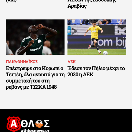
Αραβίας
ΠΑΝΑΘΗΝΑΪΚΟΣ
ΑΕΚ
Επέστρεψε στο Κορωπί ο
Έδεσε τον Πήλιο μέχρι το
Τεττέη, όλα ανοιχτά για τη
2030 η ΑΕΚ
συμμετοχή του στη
ρεβάνς με ΤΣΣΚΑ 1948