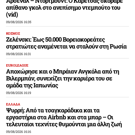
Άρσεναλ – Ντόρτμουντ: Ο Καρέτσας σκόραρε
απίθανο γκολ στο ανεπίσημο ντεμπούτο του
(vid)
09/08/2026 16:35
ΚΟΣΜΟΣ
Ζελένσκι: Έως 50.000 Βορειοκορεάτες
στρατιώτες αναμένεται να σταλούν στη Ρωσία
09/08/2026 16:31
EUROLEAGUE
Αποχώρησε και ο Μπράιαν Ανγκόλα από τη
Βιλερμπάν, συνεχίζει την καριέρα του σε
ομάδα της Ιαπωνίας
09/08/2026 16:19
ΕΛΛΑΔΑ
Ψυρρή: Από τα τσαγκαράδικα και τα
εργαστήρια στα Airbnb και στα μπαρ – Οι
τελευταίοι τεχνίτες θυμούνται μια άλλη ζωή
09/08/2026 16:16