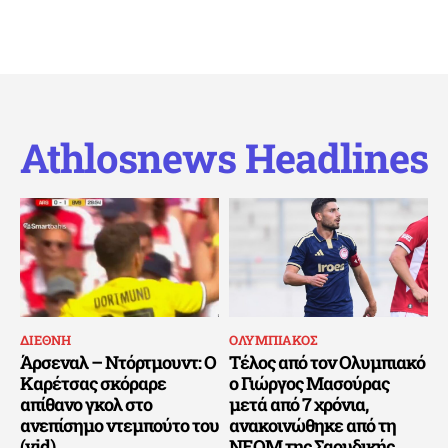
Athlosnews Headlines
ΔΙΕΘΝΗ
ΟΛΥΜΠΙΑΚΟΣ
Άρσεναλ – Ντόρτμουντ: Ο
Τέλος από τον Ολυμπιακό
Καρέτσας σκόραρε
ο Γιώργος Μασούρας
απίθανο γκολ στο
μετά από 7 χρόνια,
ανεπίσημο ντεμπούτο του
ανακοινώθηκε από τη
(vid)
ΝΕΟΜ της Σαουδικής