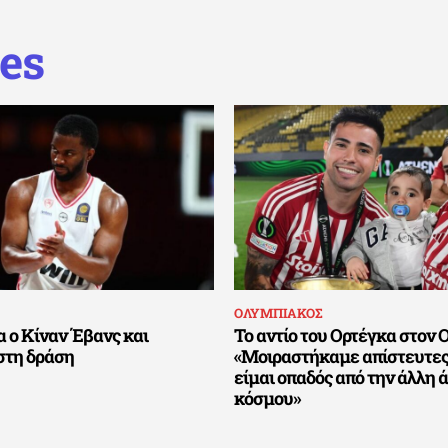
es
ΟΛΥΜΠΙΑΚΟΣ
 ο Κίναν Έβανς και
Το αντίο του Ορτέγκα στον 
στη δράση
«Μοιραστήκαμε απίστευτες 
είμαι οπαδός από την άλλη 
κόσμου»