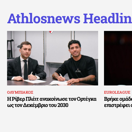
Athlosnews Headlin
ΟΛΥΜΠΙΑΚΟΣ
EUROLEAGUE
Η Ρίβερ Πλέιτ ανακοίνωσε τον Ορτέγκα
Βρήκε ομάδα
ως τον Δεκέμβριο του 2030
επιστρέφει 