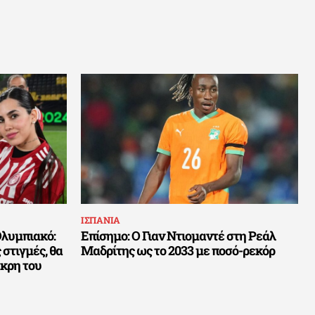
ΙΣΠΑΝΙΑ
Ολυμπιακό:
Επίσημο: Ο Γιαν Ντιομαντέ στη Ρεάλ
στιγμές, θα
Μαδρίτης ως το 2033 με ποσό-ρεκόρ
άκρη του