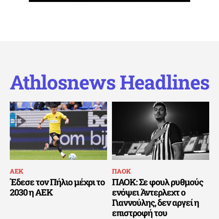
Athlosnews Headlines
ΑΕΚ
ΠΑΟΚ
Έδεσε τον Πήλιο μέχρι το
ΠΑΟΚ: Σε φουλ ρυθμούς
2030 η ΑΕΚ
ενόψει Άντερλεχτ ο
Γιαννούλης, δεν αργεί η
επιστροφή του