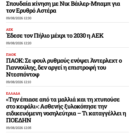
Σπουδαία κίνηση με Νικ Βάιλερ-Μπαμπ για
τον Ερυθρό Αστέρα
09/08/2026 12:30
ΑΕΚ
Έδεσε τον Πήλιο μέχρι το 2030 η ΑΕΚ
09/08/2026 12:20
ΠΑΟΚ
ΠΑΟΚ: Σε φουλ ρυθμούς ενόψει Άντερλεχτ ο
Γιαννούλης, δεν αργεί η επιστροφή του
Ντεσπόντοφ
09/08/2026 12:10
ΕΛΛΑΔΑ
«Την έπιασε από τα μαλλιά και τη χτυπούσε
στο κεφάλι»: Ασθενής ξυλοκόπησε την
ειδικευόμενη νοσηλεύτρια – Τι καταγγέλλει η
ΠΟΕΔΗΝ
09/08/2026 12:05