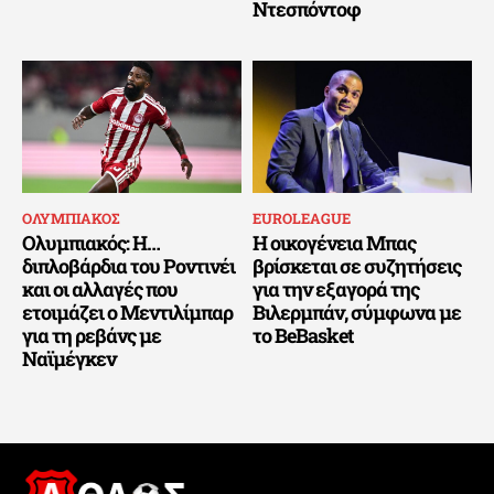
Ντεσπόντοφ
ΟΛΥΜΠΙΑΚΟΣ
EUROLEAGUE
Ολυμπιακός: Η…
Η οικογένεια Μπας
διπλοβάρδια του Ροντινέι
βρίσκεται σε συζητήσεις
και οι αλλαγές που
για την εξαγορά της
ετοιμάζει ο Μεντιλίμπαρ
Βιλερμπάν, σύμφωνα με
για τη ρεβάνς με
το BeBasket
Ναϊμέγκεν