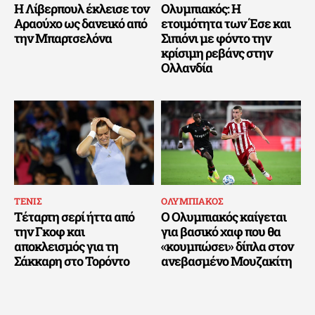
Η Λίβερπουλ έκλεισε τον
Ολυμπιακός: Η
Αραούχο ως δανεικό από
ετοιμότητα των Έσε και
την Μπαρτσελόνα
Σιπιόνι με φόντο την
κρίσιμη ρεβάνς στην
Ολλανδία
ΤΕΝΙΣ
ΟΛΥΜΠΙΑΚΟΣ
Τέταρτη σερί ήττα από
Ο Ολυμπιακός καίγεται
την Γκοφ και
για βασικό χαφ που θα
αποκλεισμός για τη
«κουμπώσει» δίπλα στον
Σάκκαρη στο Τορόντο
ανεβασμένο Μουζακίτη