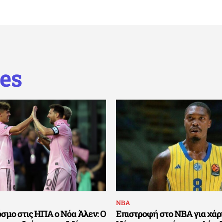
es
ΝΒΑ
όσμο στις ΗΠΑ ο Νόα Άλεν: Ο
Επιστροφή στο NBA για χάρ