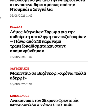
κι ανακοινώθηκε αμέσως από την
Ντουμπάι ο Σενγκέλια
06/08/2026 11:42
ΕΛΛΑΔΑ
Δήμος Αθηναίων: Σάρωμα για την
αυθαίρετη κατάληψη των πεζοδρομίων
— Πάνω από 240 παράνομα
τραπεζοκαθίσματα και σταντ
απομακρύνθηκαν
06/08/2026 11:35
ΟΛΥΜΠΙΑΚΟΣ
ΜακΙντάιρ σε Βεζένκοφ: «Χρόνια πολλά
αδερφέ»
06/08/2026 11:32
EUROLEAGUE
Ανακοίνωσε τον 35χρονο Φρεντερίκ
Μπουρντιλόν η Χάποελ Τελ Αβίβ