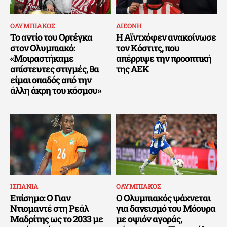
ΟΛΥΜΠΙΑΚΟΣ
ΔΙΕΘΝΗ
Το αντίο του Ορτέγκα
Η Αϊντχόφεν ανακοίνωσε
στον Ολυμπιακό:
τον Κόστιτς, που
«Μοιραστήκαμε
απέρριψε την προοπτική
απίστευτες στιγμές, θα
της ΑΕΚ
είμαι οπαδός από την
άλλη άκρη του κόσμου»
ΙΣΠΑΝΙΑ
ΟΛΥΜΠΙΑΚΟΣ
Επίσημο: Ο Γιαν
Ο Ολυμπιακός ψάχνεται
Ντιομαντέ στη Ρεάλ
για δανεισμό του Μόουρα
Μαδρίτης ως το 2033 με
με οψιόν αγοράς,