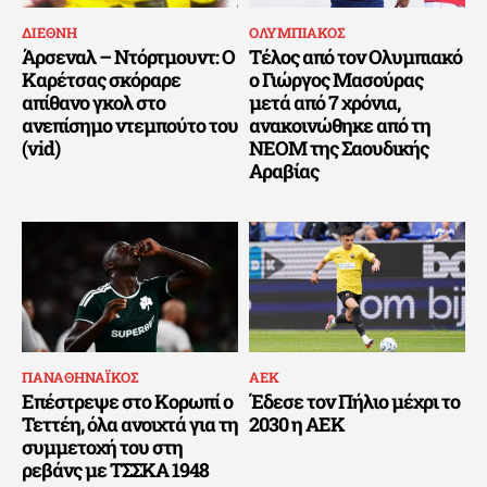
ΔΙΕΘΝΗ
ΟΛΥΜΠΙΑΚΟΣ
Άρσεναλ – Ντόρτμουντ: Ο
Τέλος από τον Ολυμπιακό
Καρέτσας σκόραρε
ο Γιώργος Μασούρας
απίθανο γκολ στο
μετά από 7 χρόνια,
ανεπίσημο ντεμπούτο του
ανακοινώθηκε από τη
(vid)
ΝΕΟΜ της Σαουδικής
Αραβίας
ΠΑΝΑΘΗΝΑΪΚΟΣ
ΑΕΚ
Επέστρεψε στο Κορωπί ο
Έδεσε τον Πήλιο μέχρι το
Τεττέη, όλα ανοιχτά για τη
2030 η ΑΕΚ
συμμετοχή του στη
ρεβάνς με ΤΣΣΚΑ 1948