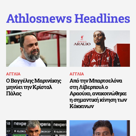
Athlosnews Headlines
ΑΓΓΛΙΑ
ΑΓΓΛΙΑ
Ο Βαγγέλης Μαρινάκης
Από την Μπαρτσελόνα
μηνύει την Κρίσταλ
στη Λίβερπουλ ο
Πάλας
Αραούχο, ανακοινώθηκε
η σημαντική κίνηση των
Κόκκινων