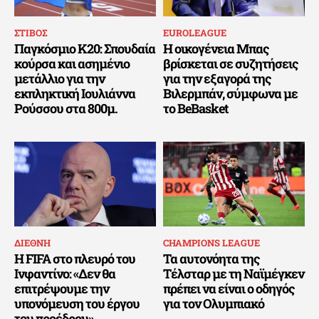
ΣΤΙΒΟΣ
EUROLEAGUE
Παγκόσμιο Κ20: Σπουδαία
Η οικογένεια Μπας
κούρσα και ασημένιο
βρίσκεται σε συζητήσεις
μετάλλιο για την
για την εξαγορά της
εκπληκτική Ιουλιάννα
Βιλερμπάν, σύμφωνα με
Ρούσσου στα 800μ.
το BeBasket
ΔΙΕΘΝΗ
CHAMPIONS LEAGUE
Η FIFA στο πλευρό του
Τα αυτονόητα της
Ινφαντίνο: «Δεν θα
Τέλσταρ με τη Ναϊμέγκεν
επιτρέψουμε την
πρέπει να είναι ο οδηγός
υπονόμευση του έργου
για τον Ολυμπιακό
του προέδρου»