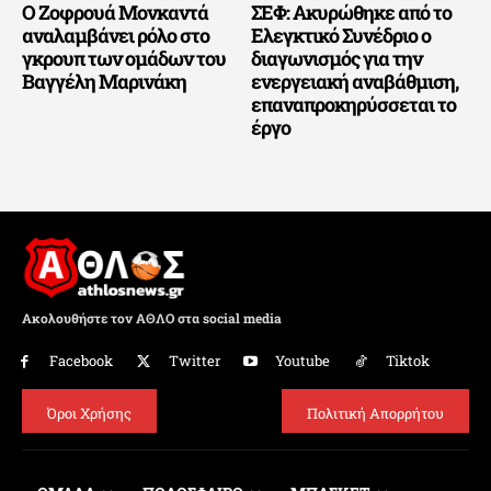
Ο Ζοφρουά Μονκαντά
ΣΕΦ: Ακυρώθηκε από το
αναλαμβάνει ρόλο στο
Ελεγκτικό Συνέδριο ο
γκρουπ των ομάδων του
διαγωνισμός για την
Βαγγέλη Μαρινάκη
ενεργειακή αναβάθμιση,
επαναπροκηρύσσεται το
έργο
Ακολουθήστε τον ΑΘΛΟ στα social media
Facebook
Twitter
Youtube
Tiktok
Όροι Χρήσης
Πολιτική Απορρήτου