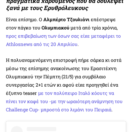
πραγματικά χαρούμενος που θα δουλέψει
ξανά με τους Ερυθρόλευκους
Είναι επίσημο. Ο
Αλμπέρτο Τζουλιάνι
επέστρεψε
στον πάγκο του
Ολυμπιακού
μετά από τρία χρόνια,
προς επιβεβαίωση των όσων σας είχε μεταφέρει το
Athlosnews από τις 20 Απριλίου
.
Η πολυαναμενόμενη επιστροφή πήρε σάρκα κι οστά
μέσω της επίσημης ανακοίνωσης του Ερασιτέχνη
Ολυμπιακού την Πέμπτη (21/5) για συμβόλαιο
συνεργασίας 2+1 ετών κι αφού είχε προηγηθεί ένα
έξυπνο teaser
με τον πολύπειρο Ιταλό κόουτς να
πίνει τον καφέ του -με την ωραιότερη ανάμνηση του
Challenge Cup- μπροστά στο λιμάνι του Πειραιά
.