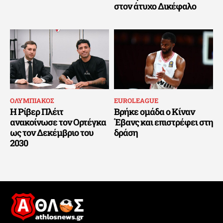
στον άτυχο Δικέφαλο
ΟΛΥΜΠΙΑΚΟΣ
EUROLEAGUE
Η Ρίβερ Πλέιτ
Βρήκε ομάδα ο Κίναν
ανακοίνωσε τον Ορτέγκα
Έβανς και επιστρέφει στη
ως τον Δεκέμβριο του
δράση
2030