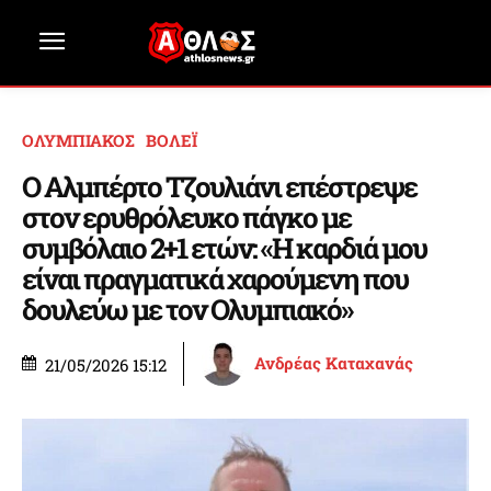
ΟΛΥΜΠΙΑΚΟΣ
ΒΟΛΕΪ
Ο Αλμπέρτο Τζουλιάνι επέστρεψε
στον ερυθρόλευκο πάγκο με
συμβόλαιο 2+1 ετών: «Η καρδιά μου
είναι πραγματικά χαρούμενη που
δουλεύω με τον Ολυμπιακό»
Ανδρέας Καταχανάς
21/05/2026 15:12