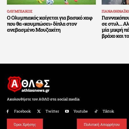
ΟΛΥΜΠΙΑΚΟΣ
ΠΑΝΑΘΗΝΑΪΚ
Ο Ολυμπιακός καίγεται για βασικό χαφ
Γιαννακόπου
που θα «κουμπώσει» δίπλα στον
σε στυλ… Αλ
ανεβασμένο Μουζακίτη
μία μικρή π
βράχο και τ
Ακολουθήστε τον ΑΘΛΟ στα social media
Facebook
Twitter
Youtube
Tiktok
Όροι Χρήσης
Πολιτική Απορρήτου