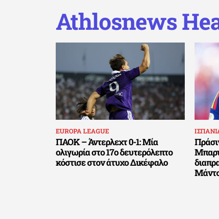
Athlosnews Hea
EUROPA LEAGUE
ΙΣΠΑΝΙ
ΠΑΟΚ – Άντερλεχτ 0-1: Μία
Πράσι
ολιγωρία στο 17ο δευτερόλεπτο
Μπαρτ
κόστισε στον άτυχο Δικέφαλο
διαπρ
Μάντσ