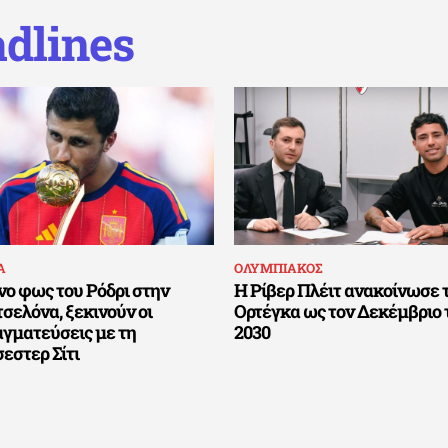
dlines
Α
ΟΛΥΜΠΙΑΚΟΣ
νο φως του Ρόδρι στην
Η Ρίβερ Πλέιτ ανακοίνωσε 
σελόνα, ξεκινούν οι
Ορτέγκα ως τον Δεκέμβριο 
αγματεύσεις με τη
2030
εστερ Σίτι