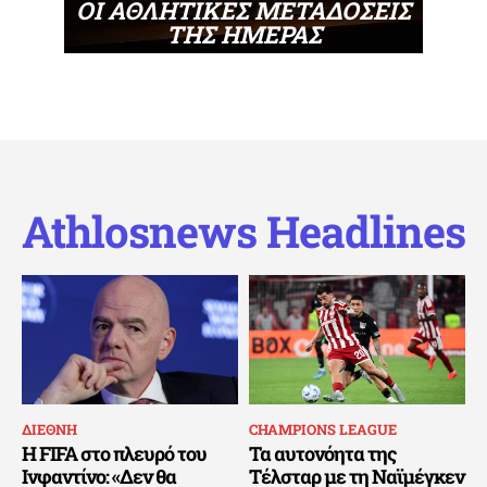
ΟΙ ΑΘΛΗΤΙΚΕΣ ΜΕΤΑΔΟΣΕΙΣ
ΤΗΣ ΗΜΕΡΑΣ
Athlosnews Headlines
ΔΙΕΘΝΗ
CHAMPIONS LEAGUE
Η FIFA στο πλευρό του
Τα αυτονόητα της
Ινφαντίνο: «Δεν θα
Τέλσταρ με τη Ναϊμέγκεν