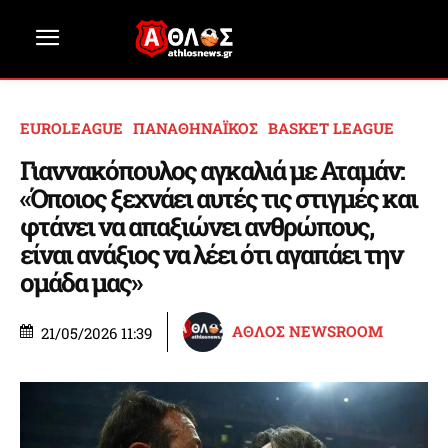
EUROLEAGUE
ΠΑΝΑΘΗΝΑΪΚΟΣ
BASKET LEAGUE
Γιαννακόπουλος αγκαλιά με Αταμάν:
«Όποιος ξεχνάει αυτές τις στιγμές και
φτάνει να απαξιώνει ανθρώπους,
είναι ανάξιος να λέει ότι αγαπάει την
ομάδα μας»
ΑΘΛΟΣ NEWSROOM
21/05/2026 11:39