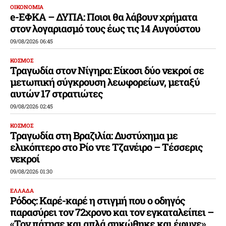
ΟΙΚΟΝΟΜΙΑ
e-ΕΦΚΑ – ΔΥΠΑ: Ποιοι θα λάβουν χρήματα
στον λογαριασμό τους έως τις 14 Αυγούστου
09/08/2026 06:45
ΚΟΣΜΟΣ
Τραγωδία στον Νίγηρα: Είκοσι δύο νεκροί σε
μετωπική σύγκρουση λεωφορείων, μεταξύ
αυτών 17 στρατιώτες
09/08/2026 02:45
ΚΟΣΜΟΣ
Τραγωδία στη Βραζιλία: Δυστύχημα με
ελικόπτερο στο Ρίο ντε Τζανέιρο – Τέσσερις
νεκροί
09/08/2026 01:30
ΕΛΛΑΔΑ
Ρόδος: Καρέ-καρέ η στιγμή που ο οδηγός
παρασύρει τον 72χρονο και τον εγκαταλείπει –
«Τον πάτησε και απλά σηκώθηκε και έφυγε»