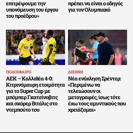
επιτρέψουμε την
πρέπει να είναι ο οδηγός
υπονόμευση του έργου
για τον Ολυμπιακό
του προέδρου»
ΠΟΔΟΣΦΑΙΡΟ
ΔΙΕΘΝΗ
ΑΕΚ – Καλλιθέα 4-0:
Νέα ενόχληση Σρέντερ:
Κιτρινόμαυρη ετοιμότητα
«Περιμένω να
για το Super Cup με
τελειώσουν οι
μπόμπερ Γκατσίνοβιτς
μεταγραφές, ίσως τότε
και σκόρερ Βιτάλις στο
έχω τους αμυντικούς που
ντεμπούτο του
χρειάζομαι»