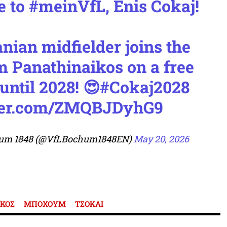
e to
#meinVfL
, Enis Cokaj!
nian midfielder joins the
m Panathinaikos on a free
until 2028! 😍
#Cokaj2028
tter.com/ZMQBJDyhG9
hum 1848 (@VfLBochum1848EN)
May 20, 2026
ΚΟΣ
ΜΠΟΧΟΥΜ
ΤΣΟΚΑΙ