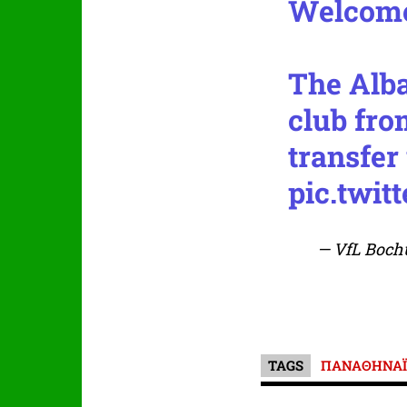
Welcom
The Alba
club fro
transfer 
pic.twi
— VfL Boc
TAGS
ΠΑΝΑΘΗΝΑΪ