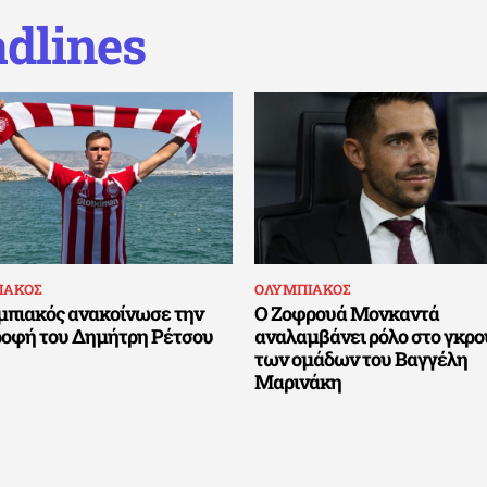
dlines
ΙΑΚΟΣ
ΟΛΥΜΠΙΑΚΟΣ
μπιακός ανακοίνωσε την
Ο Ζοφρουά Μονκαντά
ροφή του Δημήτρη Ρέτσου
αναλαμβάνει ρόλο στο γκρο
των ομάδων του Βαγγέλη
Μαρινάκη