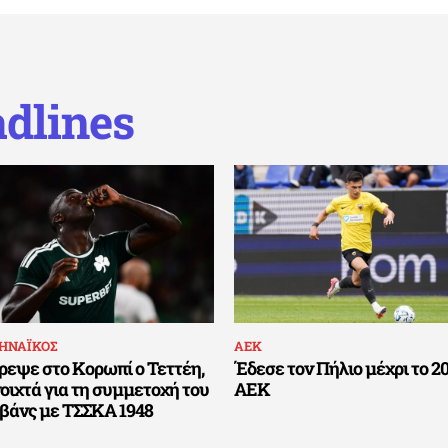
dlines
ΗΝΑΪΚΟΣ
ΑΕΚ
ρεψε στο Κορωπί ο Τεττέη,
Έδεσε τον Πήλιο μέχρι το 2
οιχτά για τη συμμετοχή του
ΑΕΚ
εβάνς με ΤΣΣΚΑ 1948