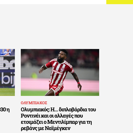
ΟΛΥΜΠΙΑΚΟΣ
030 η
Ολυμπιακός: Η… διπλοβάρδια του
Ροντινέι και οι αλλαγές που
ετοιμάζει ο Μεντιλίμπαρ για τη
ρεβάνς με Ναϊμέγκεν