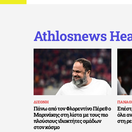
Athlosnews Hea
ΔΙΕΘΝΗ
ΠΑΝΑΘ
Πάνω από τον Φλορεντίνο Πέρεθ ο
Επέστ
Μαρινάκης στη λίστα με τους πιο
όλα αν
πλούσιους ιδιοκτήτες ομάδων
στη ρ
στον κόσμο