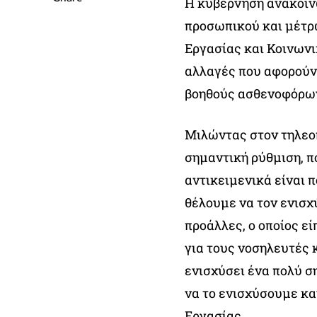
Η κυβέρνηση ανακοίν
προσωπικού και μέτρω
Εργασίας και Κοινων
αλλαγές που αφορούν
βοηθούς ασθενοφόρων
Μιλώντας στον τηλεοπ
σημαντική ρύθμιση, πο
αντικειμενικά είναι 
θέλουμε να τον ενισχ
προάλλες, ο οποίος ε
για τους νοσηλευτές κ
ενισχύσει ένα πολύ σ
να το ενισχύσουμε κα
Εργασίας.