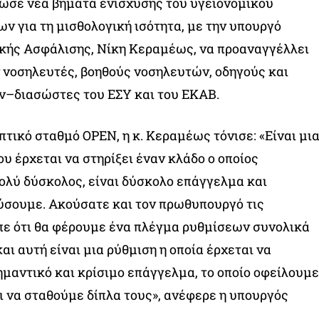
ωσε νέα βήματα ενίσχυσης του υγειονομικού
ν για τη μισθολογική ισότητα, με την υπουργό
ικής Ασφάλισης, Νίκη Κεραμέως, να προαναγγέλλει
 νοσηλευτές, βοηθούς νοσηλευτών, οδηγούς και
–διασώστες του ΕΣΥ και του ΕΚΑΒ.
τικό σταθμό OPEN, η κ. Κεραμέως τόνισε: «Είναι μι
υ έρχεται να στηρίξει έναν κλάδο ο οποίος
πολύ δύσκολος, είναι δύσκολο επάγγελμα και
ύσουμε. Ακούσατε και τον πρωθυπουργό τις
ίπε ότι θα φέρουμε ένα πλέγμα ρυθμίσεων συνολικά
αι αυτή είναι μια ρύθμιση η οποία έρχεται να
ημαντικό και κρίσιμο επάγγελμα, το οποίο οφείλουμε
ι να σταθούμε δίπλα τους», ανέφερε η υπουργός