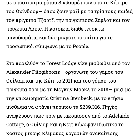
σε απόσταση περίπου 8 χιλιομέτρων από το Κάστρο
του Ουίνδσορ— όπου ζουν μαζί με τα τρία τους παιδιά,
τον πρίγκιπα Τζορτζ, την πριγκίπισσα Σάρλοτ και τον
πρίγκιπα Λούις. Η κατοικία διαθέτει οκτώ
υπνοδωμάτια και δύο μικρότερα σπίτια για το
προσωπικό, σύμφωνα με το People.
Στο παρελθόν το Forest Lodge είχε μισθωθεί από τον
Alexander Fitzgibbons —οργανωτή του γάμου του
Ουίλιαμ και της Κέιτ το 2011 και του γάμου του
πρίγκιπα Χάρι με τη Μέγκαν Μαρκλ το 2018— μαζί με
την επιχειρηματία Cristina Stenbeck, με το ετήσιο
μίσθωμα να φτάνει περίπου τα $289.316. Πηγές
αναφέρουν πως πριν μετακομίσουν από το Adelaide
Cottage, ο Ουίλιαμ και η Κέιτ κάλυψαν ιδιωτικά το
κόστος μικρής κλίμακας εργασιών ανακαίνισης.