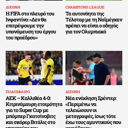
ΔΙΕΘΝΗ
CHAMPIONS LEAGUE
Η FIFA στο πλευρό του
Τα αυτονόητα της
Ινφαντίνο: «Δεν θα
Τέλσταρ με τη Ναϊμέγκεν
επιτρέψουμε την
πρέπει να είναι ο οδηγός
υπονόμευση του έργου
για τον Ολυμπιακό
του προέδρου»
ΠΟΔΟΣΦΑΙΡΟ
ΔΙΕΘΝΗ
ΑΕΚ – Καλλιθέα 4-0:
Νέα ενόχληση Σρέντερ:
Κιτρινόμαυρη ετοιμότητα
«Περιμένω να
για το Super Cup με
τελειώσουν οι
μπόμπερ Γκατσίνοβιτς
μεταγραφές, ίσως τότε
και σκόρερ Βιτάλις στο
έχω τους αμυντικούς που
ντεμπούτο του
χρειάζομαι»