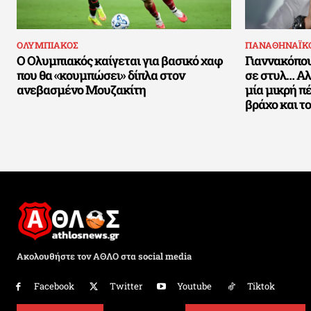
ΟΛΥΜΠΙΑΚΟΣ
ΠΑΝΑΘΗΝΑΪΚ
Ο Ολυμπιακός καίγεται για βασικό χαφ
Γιαννακόπου
που θα «κουμπώσει» δίπλα στον
σε στυλ… Αλ
ανεβασμένο Μουζακίτη
μία μικρή π
βράχο και τ
Ακολουθήστε τον ΑΘΛΟ στα social media
Facebook
Twitter
Youtube
Tiktok