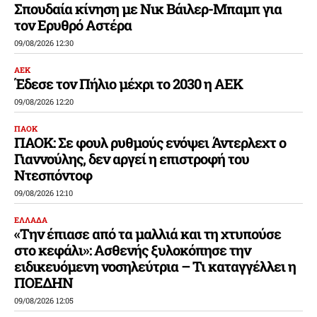
Σπουδαία κίνηση με Νικ Βάιλερ-Μπαμπ για
τον Ερυθρό Αστέρα
09/08/2026 12:30
ΑΕΚ
Έδεσε τον Πήλιο μέχρι το 2030 η ΑΕΚ
09/08/2026 12:20
ΠΑΟΚ
ΠΑΟΚ: Σε φουλ ρυθμούς ενόψει Άντερλεχτ ο
Γιαννούλης, δεν αργεί η επιστροφή του
Ντεσπόντοφ
09/08/2026 12:10
ΕΛΛΑΔΑ
«Την έπιασε από τα μαλλιά και τη χτυπούσε
στο κεφάλι»: Ασθενής ξυλοκόπησε την
ειδικευόμενη νοσηλεύτρια – Τι καταγγέλλει η
ΠΟΕΔΗΝ
09/08/2026 12:05