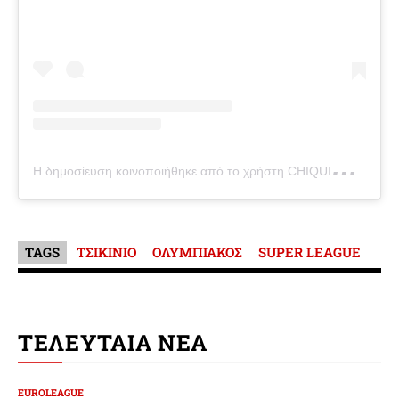
Η
δημοσίευση κοινοποιήθηκε από το χρήστη CHIQUINHO (@chiquinho22_)
TAGS
ΤΣΙΚΙΝΙΟ
ΟΛΥΜΠΙΑΚΟΣ
SUPER LEAGUE
ΤΕΛΕΥΤΑΙΑ ΝΕΑ
EUROLEAGUE