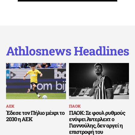
Athlosnews Headlines
ΑΕΚ
ΠΑΟΚ
Έδεσε τον Πήλιο μέχρι το
ΠΑΟΚ: Σε φουλ ρυθμούς
2030 η ΑΕΚ
ενόψει Άντερλεχτ ο
Γιαννούλης, δεν αργεί η
επιστροφή του