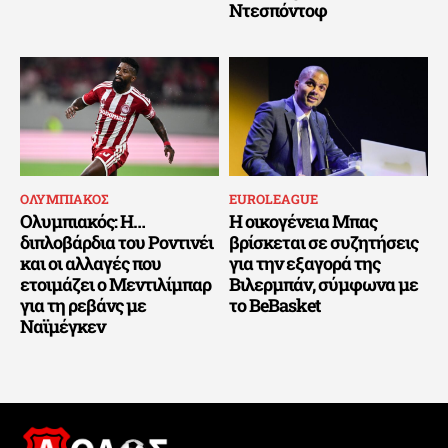
Ντεσπόντοφ
ΟΛΥΜΠΙΑΚΟΣ
EUROLEAGUE
Ολυμπιακός: Η…
Η οικογένεια Μπας
διπλοβάρδια του Ροντινέι
βρίσκεται σε συζητήσεις
και οι αλλαγές που
για την εξαγορά της
ετοιμάζει ο Μεντιλίμπαρ
Βιλερμπάν, σύμφωνα με
για τη ρεβάνς με
το BeBasket
Ναϊμέγκεν