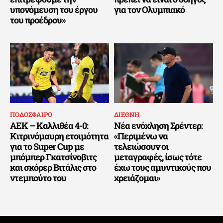
υπονόμευση του έργου
για τον Ολυμπιακό
του προέδρου»
ΠΟΔΟΣΦΑΙΡΟ
ΔΙΕΘΝΗ
ΑΕΚ – Καλλιθέα 4-0:
Νέα ενόχληση Σρέντερ:
Κιτρινόμαυρη ετοιμότητα
«Περιμένω να
για το Super Cup με
τελειώσουν οι
μπόμπερ Γκατσίνοβιτς
μεταγραφές, ίσως τότε
και σκόρερ Βιτάλις στο
έχω τους αμυντικούς που
ντεμπούτο του
χρειάζομαι»