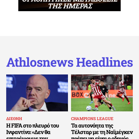
ΤΗΣ ΗΜΕΡΑΣ
Athlosnews Headlines
ΔΙΕΘΝΗ
CHAMPIONS LEAGUE
Η FIFA στο πλευρό του
Τα αυτονόητα της
Ινφαντίνο: «Δεν θα
Τέλσταρ με τη Ναϊμέγκεν
επιτρέψουμε την
πρέπει να είναι ο οδηγός