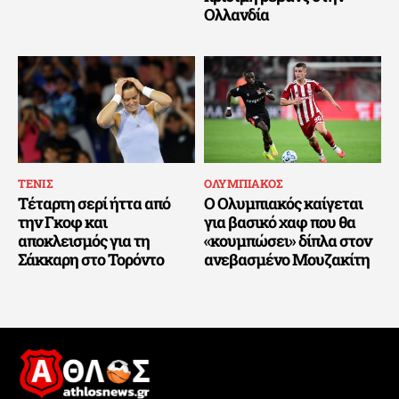
Ολλανδία
ΤΕΝΙΣ
ΟΛΥΜΠΙΑΚΟΣ
Τέταρτη σερί ήττα από
Ο Ολυμπιακός καίγεται
την Γκοφ και
για βασικό χαφ που θα
αποκλεισμός για τη
«κουμπώσει» δίπλα στον
Σάκκαρη στο Τορόντο
ανεβασμένο Μουζακίτη