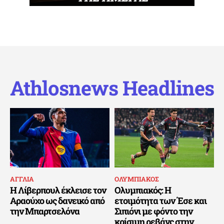
Athlosnews Headlines
ΑΓΓΛΙΑ
ΟΛΥΜΠΙΑΚΟΣ
Η Λίβερπουλ έκλεισε τον
Ολυμπιακός: Η
Αραούχο ως δανεικό από
ετοιμότητα των Έσε και
την Μπαρτσελόνα
Σιπιόνι με φόντο την
κρίσιμη ρεβάνς στην