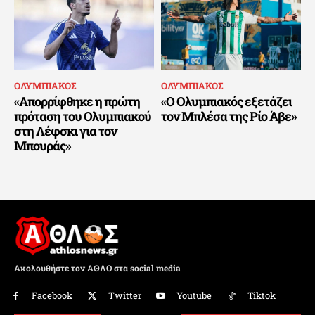
ΟΛΥΜΠΙΑΚΟΣ
ΟΛΥΜΠΙΑΚΟΣ
«Απορρίφθηκε η πρώτη
«Ο Ολυμπιακός εξετάζει
πρόταση του Ολυμπιακού
τον Μπλέσα της Ρίο Άβε»
στη Λέφσκι για τον
Μπουράς»
Ακολουθήστε τον ΑΘΛΟ στα social media
Facebook
Twitter
Youtube
Tiktok