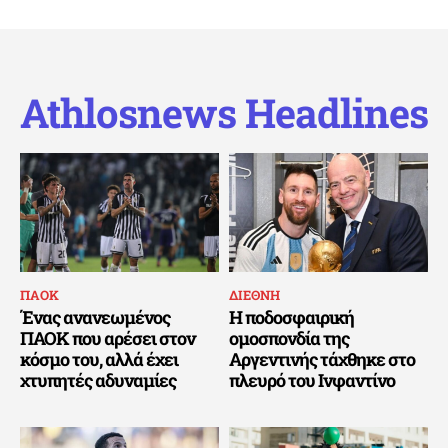
Athlosnews Headlines
ΠΑΟΚ
ΔΙΕΘΝΗ
Ένας ανανεωμένος
Η ποδοσφαιρική
ΠΑΟΚ που αρέσει στον
ομοσπονδία της
κόσμο του, αλλά έχει
Αργεντινής τάχθηκε στο
χτυπητές αδυναμίες
πλευρό του Ινφαντίνο