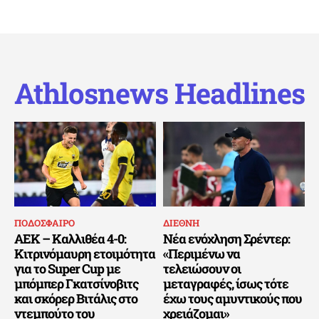
Athlosnews Headlines
ΠΟΔΟΣΦΑΙΡΟ
ΔΙΕΘΝΗ
ΑΕΚ – Καλλιθέα 4-0:
Νέα ενόχληση Σρέντερ:
Κιτρινόμαυρη ετοιμότητα
«Περιμένω να
για το Super Cup με
τελειώσουν οι
μπόμπερ Γκατσίνοβιτς
μεταγραφές, ίσως τότε
και σκόρερ Βιτάλις στο
έχω τους αμυντικούς που
ντεμπούτο του
χρειάζομαι»