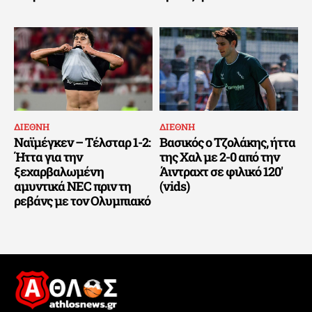
ΔΙΕΘΝΗ
ΔΙΕΘΝΗ
Ναϊμέγκεν – Τέλσταρ 1-2:
Βασικός ο Τζολάκης, ήττα
Ήττα για την
της Χαλ με 2-0 από την
ξεχαρβαλωμένη
Άιντραχτ σε φιλικό 120′
αμυντικά NEC πριν τη
(vids)
ρεβάνς με τον Ολυμπιακό