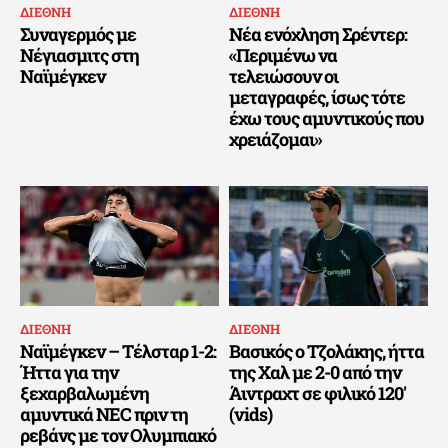
ΔΙΕΘΝΗ
ΔΙΕΘΝΗ
Συναγερμός με
Νέα ενόχληση Σρέντερ:
Νέγιασμιτς στη
«Περιμένω να
Ναϊμέγκεν
τελειώσουν οι
μεταγραφές, ίσως τότε
έχω τους αμυντικούς που
χρειάζομαι»
ΔΙΕΘΝΗ
ΔΙΕΘΝΗ
Ναϊμέγκεν – Τέλσταρ 1-2:
Βασικός ο Τζολάκης, ήττα
Ήττα για την
της Χαλ με 2-0 από την
ξεχαρβαλωμένη
Άιντραχτ σε φιλικό 120′
αμυντικά NEC πριν τη
(vids)
ρεβάνς με τον Ολυμπιακό