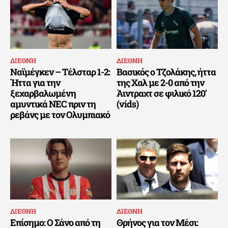
ΔΙΕΘΝΗ
ΔΙΕΘΝΗ
Ναϊμέγκεν – Τέλσταρ 1-2:
Βασικός ο Τζολάκης, ήττα
Ήττα για την
της Χαλ με 2-0 από την
ξεχαρβαλωμένη
Άιντραχτ σε φιλικό 120′
αμυντικά NEC πριν τη
(vids)
ρεβάνς με τον Ολυμπιακό
ΔΙΕΘΝΗ
ΔΙΕΘΝΗ
Επίσημο: Ο Σάνο από τη
Θρήνος για τον Μέσι: