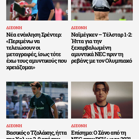
ΔΙΕΘΝΗ
ΔΙΕΘΝΗ
Νέα ενόχληση Σρέντερ:
Ναϊμέγκεν – Τέλσταρ 1-2:
«Περιμένω να
Ήττα για την
τελειώσουν οι
ξεχαρβαλωμένη
μεταγραφές, ίσως τότε
αμυντικά NEC πριν τη
έχω τους αμυντικούς που
ρεβάνς με τον Ολυμπιακό
χρειάζομαι»
ΔΙΕΘΝΗ
ΔΙΕΘΝΗ
Βασικός ο Τζολάκης, ήττα
Επίσημο: Ο Σάνο από τη