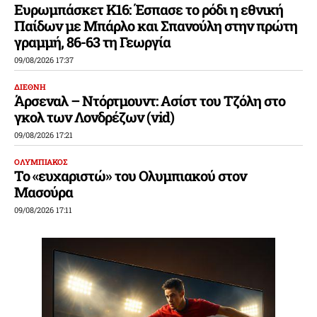
Ευρωμπάσκετ Κ16: Έσπασε το ρόδι η εθνική
Παίδων με Μπάρλο και Σπανούλη στην πρώτη
γραμμή, 86-63 τη Γεωργία
09/08/2026 17:37
ΔΙΕΘΝΗ
Άρσεναλ – Ντόρτμουντ: Ασίστ του Τζόλη στο
γκολ των Λονδρέζων (vid)
09/08/2026 17:21
ΟΛΥΜΠΙΑΚΟΣ
Το «ευχαριστώ» του Ολυμπιακού στον
Μασούρα
09/08/2026 17:11