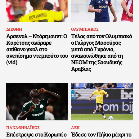
ΔΙΕΘΝΗ
ΟΛΥΜΠΙΑΚΟΣ
Άρσεναλ – Ντόρτμουντ: Ο
Τέλος από τον Ολυμπιακό
Καρέτσας σκόραρε
ο Γιώργος Μασούρας
απίθανο γκολ στο
μετά από 7 χρόνια,
ανεπίσημο ντεμπούτο του
ανακοινώθηκε από τη
(vid)
ΝΕΟΜ της Σαουδικής
Αραβίας
ΠΑΝΑΘΗΝΑΪΚΟΣ
ΑΕΚ
Επέστρεψε στο Κορωπί ο
Έδεσε τον Πήλιο μέχρι το