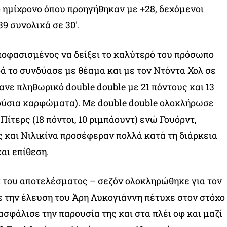
 ημίχρονο όπου προηγήθηκαν με +28, δεχόμενοι
39 συνολικά σε 30′.
ποφασισμένος να δείξει το καλύτερό του πρόσωπο
ρά το συνδύασε με θέαμα και με τον Ντόντα Χολ σε
νε πληθωρικό double double με 21 πόντους και 13
λούσια καρφώματα). Με double double ολοκλήρωσε
Πίτερς (18 πόντοι, 10 ριμπάουντ) ενώ Γουόρντ,
 και Νιλικίνα προσέφεραν πολλά κατά τη διάρκεια
αι επίθεση.
 του αποτελέσματος – σεζόν ολοκληρώθηκε για τον
 την έλευση του Άρη Λυκογιάννη πέτυχε στον στόχο
ασφάλισε την παρουσία της και στα πλέι οφ και μαζί