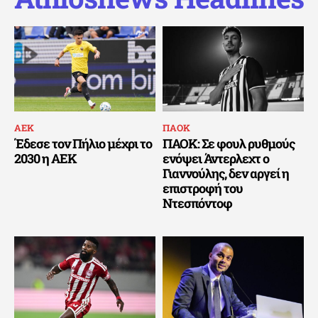
ΑΕΚ
ΠΑΟΚ
Έδεσε τον Πήλιο μέχρι το
ΠΑΟΚ: Σε φουλ ρυθμούς
2030 η ΑΕΚ
ενόψει Άντερλεχτ ο
Γιαννούλης, δεν αργεί η
επιστροφή του
Ντεσπόντοφ