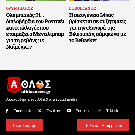
ΟΛΥΜΠΙΑΚΟΣ
EUROLEAGUE
Ολυμπιακός: Η…
Η οικογένεια Μπας
διπλοβάρδια του Ροντινέι
βρίσκεται σε συζητήσεις
και οι αλλαγές που
για την εξαγορά της
ετοιμάζει ο Μεντιλίμπαρ
Βιλερμπάν, σύμφωνα με
για τη ρεβάνς με
το BeBasket
Ναϊμέγκεν
Ακολουθήστε τον ΑΘΛΟ στα social media
Facebook
Twitter
Youtube
Tiktok
Όροι Χρήσης
Πολιτική Απορρήτου