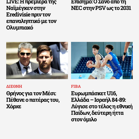
LIVE: Η πρεμιέρα της
Επίσημο: Ο Σάνο από τη
Ναϊμέγκεν στην
NEC στην PSV ως το 2031
Eredivisie πριν τον
επαναληπτικό με τον
Ολυμπιακό
ΔΙΕΘΝΗ
FIBA
Θρήνος για τον Μέσι:
Ευρωμπάσκετ U16,
Πέθανε ο πατέρας του,
Ελλάδα – Ισραήλ 84-89:
Χόρχε
Λύγισε στο τέλος η εθνική
Παίδων, δεύτερη ήττα
στον όμιλο