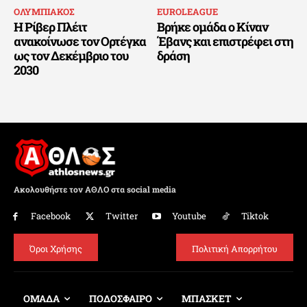
ΟΛΥΜΠΙΑΚΟΣ
EUROLEAGUE
Η Ρίβερ Πλέιτ
Βρήκε ομάδα ο Κίναν
ανακοίνωσε τον Ορτέγκα
Έβανς και επιστρέφει στη
ως τον Δεκέμβριο του
δράση
2030
Ακολουθήστε τον ΑΘΛΟ στα social media
Facebook
Twitter
Youtube
Tiktok
Όροι Χρήσης
Πολιτική Απορρήτου
ΟΜΑΔΑ
ΠΟΔΟΣΦΑΙΡΟ
ΜΠΑΣΚΕΤ