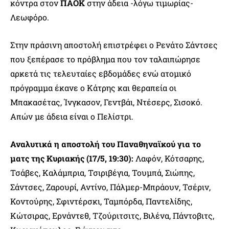
κόντρα στον
ΠΑΟΚ
στην άδεια -λόγω τιμωρίας-
Λεωφόρο.
Στην πράσινη αποστολή επιστρέφει ο Ρενάτο Σάντσες
που ξεπέρασε το πρόβλημα που τον ταλαιπώρησε
αρκετά τις τελευταίες εβδομάδες ενώ ατομικό
πρόγραμμα έκανε ο Κάτρης και θεραπεία οι
Μπακασέτας, Ίνγκασον, Γεντβάι, Ντέσερς, Σισοκό.
Απών με άδεια είναι ο Πελίστρι.
Αναλυτικά η αποστολή του Παναθηναϊκού για το
ματς της Κυριακής (17/5, 19:30):
Λαφόν, Κότσαρης,
Τσάβες, Καλάμπρια, Τσιριβέγια, Τουμπά, Σιώπης,
Σάντσες, Ζαρουρί, Αντίνο, Πάλμερ-Μπράουν, Τσέριν,
Κοντούρης, Σφιντέρσκι, Ταμπόρδα, Παντελίδης,
Κώτσιρας, Ερνάντεθ, Τζούριτσιτς, Βιλένα, Πάντοβιτς,