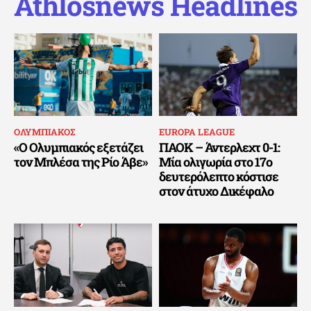
Athlosnews Headlines
ΟΛΥΜΠΙΑΚΟΣ
EUROPA LEAGUE
«Ο Ολυμπιακός εξετάζει
ΠΑΟΚ – Άντερλεχτ 0-1:
τον Μπλέσα της Ρίο Άβε»
Μία ολιγωρία στο 17ο
δευτερόλεπτο κόστισε
στον άτυχο Δικέφαλο