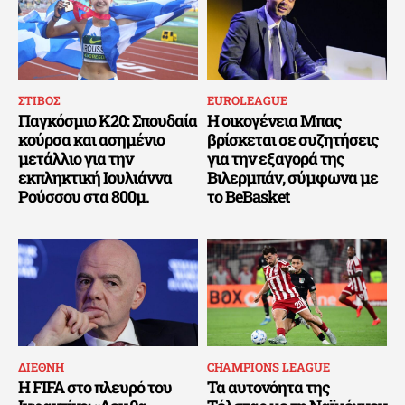
ΣΤΙΒΟΣ
EUROLEAGUE
Παγκόσμιο Κ20: Σπουδαία
Η οικογένεια Μπας
κούρσα και ασημένιο
βρίσκεται σε συζητήσεις
μετάλλιο για την
για την εξαγορά της
εκπληκτική Ιουλιάννα
Βιλερμπάν, σύμφωνα με
Ρούσσου στα 800μ.
το BeBasket
ΔΙΕΘΝΗ
CHAMPIONS LEAGUE
Η FIFA στο πλευρό του
Τα αυτονόητα της