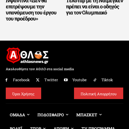
Ινφαντίνο: «Δεν θα
Τέλσταρ με τη Ναϊμέγκεν
επιτρέψουμε την
πρέπει να είναι ο οδηγός
υπονόμευση του έργου
για τον Ολυμπιακό
του προέδρου»
Ακολουθήστε τον ΑΘΛΟ στα social media
Facebook
Twitter
Youtube
Tiktok
Όροι Χρήσης
Πολιτική Απορρήτου
ΟΜΑΔΑ
ΠΟΔΟΣΦΑΙΡΟ
ΜΠΑΣΚΕΤ
ΒΟΛΕΪ
ΣΠΟΡ
ΑΠΟΨΗ
TV ΠΡΟΓΡΑΜΜΑ