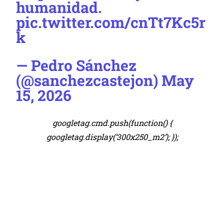
humanidad.
pic.twitter.com/cnTt7Kc5r
k
— Pedro Sánchez
(@sanchezcastejon)
May
15, 2026
googletag.cmd.push(function() {
googletag.display(‘300x250_m2’); });