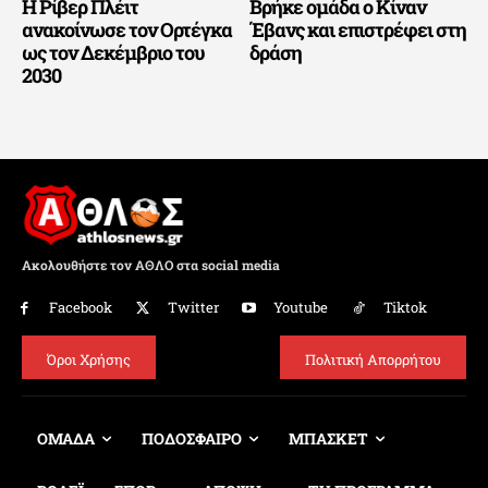
Η Ρίβερ Πλέιτ
Βρήκε ομάδα ο Κίναν
ανακοίνωσε τον Ορτέγκα
Έβανς και επιστρέφει στη
ως τον Δεκέμβριο του
δράση
2030
Ακολουθήστε τον ΑΘΛΟ στα social media
Facebook
Twitter
Youtube
Tiktok
Όροι Χρήσης
Πολιτική Απορρήτου
ΟΜΑΔΑ
ΠΟΔΟΣΦΑΙΡΟ
ΜΠΑΣΚΕΤ