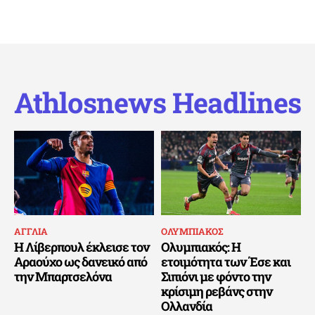
Athlosnews Headlines
ΑΓΓΛΙΑ
ΟΛΥΜΠΙΑΚΟΣ
Η Λίβερπουλ έκλεισε τον
Ολυμπιακός: Η
Αραούχο ως δανεικό από
ετοιμότητα των Έσε και
την Μπαρτσελόνα
Σιπιόνι με φόντο την
κρίσιμη ρεβάνς στην
Ολλανδία