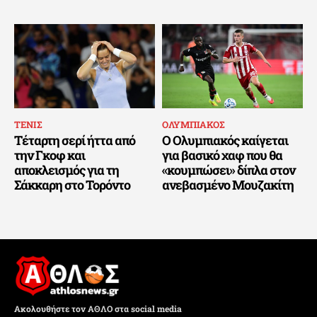
ΤΕΝΙΣ
ΟΛΥΜΠΙΑΚΟΣ
Τέταρτη σερί ήττα από
Ο Ολυμπιακός καίγεται
την Γκοφ και
για βασικό χαφ που θα
αποκλεισμός για τη
«κουμπώσει» δίπλα στον
Σάκκαρη στο Τορόντο
ανεβασμένο Μουζακίτη
Ακολουθήστε τον ΑΘΛΟ στα social media