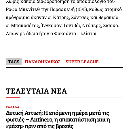
Χωρίς κάποια διαφοροποίηση το απουσιολόγιο του
Ράφα Μπενίτεθ την Παρασκευή (15/5), καθώς ατομικό
πρόγραμμα έκαναν οι Κάτρης, Σάντσες και θεραπεία
οι Μπακασέτας, Ίνγκασον, Γεντβάι, Ντέσερς, Σισοκό.
Απών με άδεια ήταν ο Φακούντο Πελίστρι.
TAGS
ΠΑΝΑΘΗΝΑΪΚΟΣ
SUPER LEAGUE
ΤΕΛΕΥΤΑΙΑ ΝΕΑ
ΕΛΛΑΔΑ
Δυτική Αττική: Η επόμενη ημέρα μετά τις
φωτιές – Antinero, η αποκατάσταση και η
«μάχη» πριν από τις βροχές