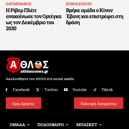
ΟΛΥΜΠΙΑΚΟΣ
EUROLEAGUE
Η Ρίβερ Πλέιτ
Βρήκε ομάδα ο Κίναν
ανακοίνωσε τον Ορτέγκα
Έβανς και επιστρέφει στη
ως τον Δεκέμβριο του
δράση
2030
Ακολουθήστε τον ΑΘΛΟ στα social media
Facebook
Twitter
Youtube
Tiktok
Όροι Χρήσης
Πολιτική Απορρήτου
ΟΜΑΔΑ
ΠΟΔΟΣΦΑΙΡΟ
ΜΠΑΣΚΕΤ