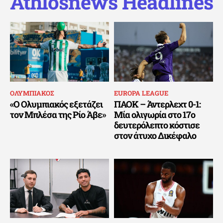
Athlosnews Headlines
ΟΛΥΜΠΙΑΚΟΣ
EUROPA LEAGUE
«Ο Ολυμπιακός εξετάζει
ΠΑΟΚ – Άντερλεχτ 0-1:
τον Μπλέσα της Ρίο Άβε»
Μία ολιγωρία στο 17ο
δευτερόλεπτο κόστισε
στον άτυχο Δικέφαλο