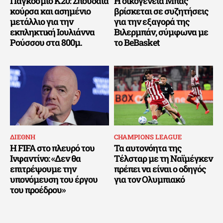
Παγκόσμιο Κ20: Σπουδαία
Η οικογένεια Μπας
κούρσα και ασημένιο
βρίσκεται σε συζητήσεις
μετάλλιο για την
για την εξαγορά της
εκπληκτική Ιουλιάννα
Βιλερμπάν, σύμφωνα με
Ρούσσου στα 800μ.
το BeBasket
ΔΙΕΘΝΗ
CHAMPIONS LEAGUE
Η FIFA στο πλευρό του
Τα αυτονόητα της
Ινφαντίνο: «Δεν θα
Τέλσταρ με τη Ναϊμέγκεν
επιτρέψουμε την
πρέπει να είναι ο οδηγός
υπονόμευση του έργου
για τον Ολυμπιακό
του προέδρου»