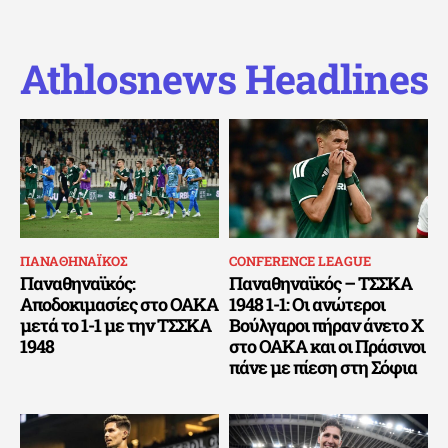
Athlosnews Headlines
ΠΑΝΑΘΗΝΑΪΚΟΣ
CONFERENCE LEAGUE
Παναθηναϊκός:
Παναθηναϊκός – ΤΣΣΚΑ
Αποδοκιμασίες στο ΟΑΚΑ
1948 1-1: Οι ανώτεροι
μετά το 1-1 με την ΤΣΣΚΑ
Βούλγαροι πήραν άνετο Χ
1948
στο ΟΑΚΑ και οι Πράσινοι
πάνε με πίεση στη Σόφια