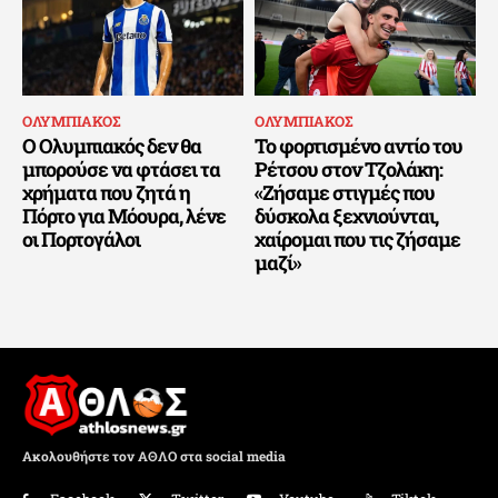
ΟΛΥΜΠΙΑΚΟΣ
ΟΛΥΜΠΙΑΚΟΣ
Ο Ολυμπιακός δεν θα
Το φορτισμένο αντίο του
μπορούσε να φτάσει τα
Ρέτσου στον Τζολάκη:
χρήματα που ζητά η
«Ζήσαμε στιγμές που
Πόρτο για Μόουρα, λένε
δύσκολα ξεχνιούνται,
οι Πορτογάλοι
χαίρομαι που τις ζήσαμε
μαζί»
Ακολουθήστε τον ΑΘΛΟ στα social media